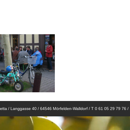
F-Events-laden2
tta / Langgasse 40 / 64546 Mörfelden-Walldorf / T 0 61 05 29 79 76 /