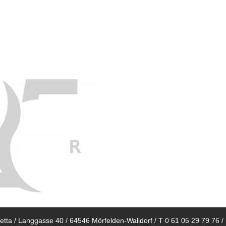
netta in Mörfelden: Feine Weine 
essen & Deko & WeinBar
tta / Langgasse 40 / 64546 Mörfelden-Walldorf / T 0 61 05 29 79 76 /