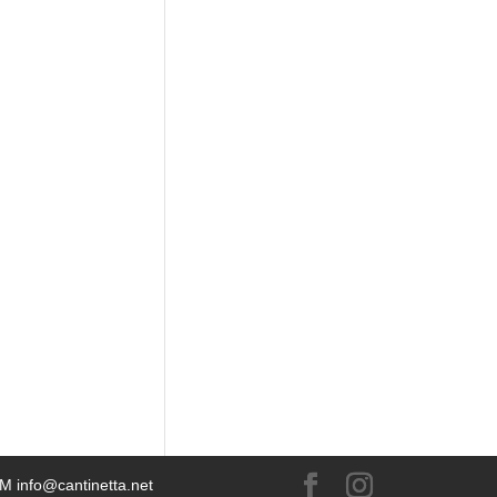
&
 M info@cantinetta.net