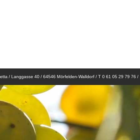
tta / Langgasse 40 / 64546 Mörfelden-Walldorf / T 0 61 05 29 79 76 /